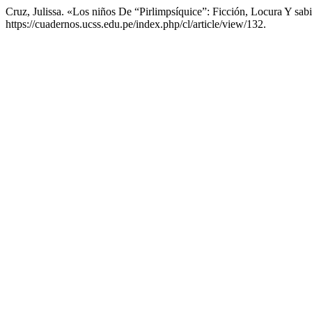
Cruz, Julissa. «Los niños De “Pirlimpsí­quice”: Ficción, Locura Y sabi
https://cuadernos.ucss.edu.pe/index.php/cl/article/view/132.