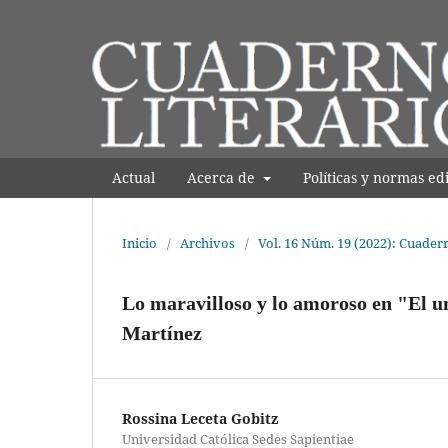
Actual
Acerca de
Polí­ticas y normas ed
Inicio
/
Archivos
/
Vol. 16 Núm. 19 (2022): Cuader
Lo maravilloso y lo amoroso en "El 
Martínez
Rossina Leceta Gobitz
Universidad Católica Sedes Sapientiae