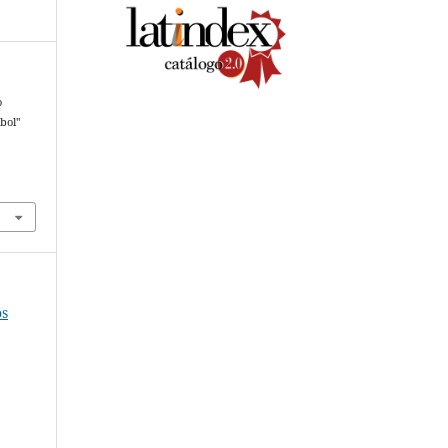
o
bol"
os